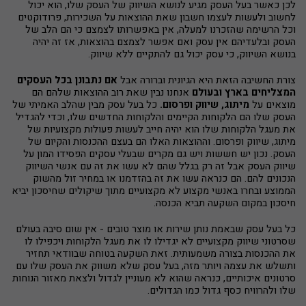
לכן כאשר בעל העסק מגיע לנושא השיווק של העסק שלו, הוא יכול
לחשוב ולעשות לעצמו חשבון שאת ההוצאות על השכירות, פרודוקטים
וכל הרשימה שהזכרנו למעלה, אין באפשרותו לצמצם כי הם הלב של
העסק ובלעדיהם אין עסק ואם אפשר לצמצם בהוצאות, אז זה יהיה
בנושא השיווק, כי עסק יכול גם להתקיים ללא שיווק.
צורת החשיבה הזאת היא הגיונית וברורה אבל
אם נתבונן בכל העסקים
המצליחים בארץ ובעולם
אנחנו נבין שאת רוב ההוצאות שלהם הם
מוצאים על
מיתוג, שיווק ופרסום.
כל בעל עסק מבין שהלב האמיתי של
העסק שלו הם הלקוחות הקיימים והלקוחות החדשים שלו, וכדי להגדיל
את מעגל הלקוחות שלו הוא יהיה חייב לעשות פעולות מקצועיות של
מיתוג, שיווק ופרסום. וההוצאות האלו הם בעצם ההכנסות והקיום של
העסק. נכון יש חששות ויש גם מקרים שבעלי עסקים הפסידו המון על
שיווק העסק אבל זה רק בגלל שהם לא עשו את זה עם אנשי השיווק
הנכונים להם. הם כנראה עשו את זה בהזדמנו או במחיר זול מהשוק
הממוצע ובחרו באנשי מקצוע לא מקצועיים מתוך שיקולים שחיסכון יביא
חיסכון במקום השקעה תביא הכנסה.
כל בעל עסק שבאמת נותן שירות או מוצר טובים - אין שום סיבה בעולם
שסרטוני שיווק מקצועיים לא יגדילו לו את מעגל הלקוחות ויכפילו לו
את ההכנסות בצורה משמעותית. זאת השקעה בטוחה שבוודאי תחזיר
ותשלש את עצמה ויותר מזה, בעל עסק שלא משווק את העסק שלו עם
סרטונים איכותיים, כנראה שהוא לא מעוניין לגדול ולצאת מאזור הנוחות
שלו ולהרוויח כסף גדול כמו הגדולים.