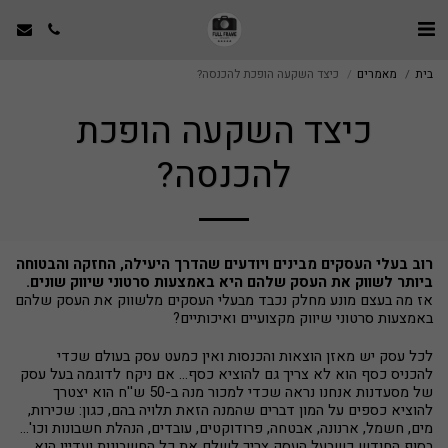
בית
מאמרים
כיצד השקעה הופכת להכנסה?
כיצד השקעה הופכת
להכנסה?
רוב בעלי העסקים מבינים ויודעים שהדרך היעילה, החזקה והבטוחה
ביותר לשווק את העסק שלהם היא באמצעות סרטוני שיווק שונים.
אז מה בעצם מונע מחלק נכבד מבעלי העסקים מלשווק את העסק שלהם
באמצעות סרטוני שיווק מקצועיים ואיכותיים?
לכל עסק יש מאזן הוצאות והכנסות ואין כמעט עסק בעולם שכדי
להכניס כסף הוא לא צריך גם להוציא כסף... אם ניקח לדוגמה בעל עסק
של מסעדנות אנחנו נראה שכדי למכור מנה ב-50 ש''ח הוא יצטרך
להוציא כספים על המון דברים שהמנה הזאת תלויה בהם, כגון: שכירות,
מים, חשמל, ארנונה, אבטחה, פרודוקטים, עובדים, הנהלת חשבונות וכו'...
בסוף החודש כשבעל העסק צריך לשלם את כל החשבונות ועדיין הוא