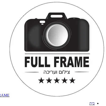
RAME
בית