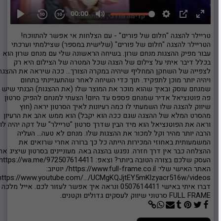
טריילר להצגה "חלום של פורים" - עם הצלחות אי אפשר להתווכח!
הטריילר להצגה "חלום של פורים" (שלישית במספר) שצילמתי וערכתי
עבור מפיק ההצגות מנחם שרון. בשיחה הראשונה שלי עם מנחם שרון הוא
בכלל דיבר איתי על צילום של הצגה שכל המטרה של הצילום היא רק
לצפייה של השחקן המחליף שיהיה במקרה הצורך... ככה שיראה את ההצגה
ויהיה יותר מוכן לתפקיד. תוך כדי השיחה לאחר שהתעניינתי בתחום
שמנחם עוסק ובאיך שהוא מוכר את המוצר שלו (את ההצגות) הבנתי שיש
פה פוטנציאל אדיר שמנחם פספס עד היום! הצעתי למנחם להפיק סרטון
שיווק להצגה שלו השמעתי לו כמה רעיונות לאיך הסרטון יראה (חוץ
מהסרט המלא של ההצגה שגם ככה הוא יקבל) הוא ממש אהב את הרעיון
וראה את הפוטנציאל הוא מיד הבין שדרך סרטון "טריילר" של דקה יהיה לו
הרבה יותר מהיר וקל למכור את ההצגות שלו. מנחם לא טעה... העליה
המשמעותית באחוזי המכירות הייתה כל כך ברורה אחרי שרואים את
ההצלחה כבר אין דרך חזרה. נפגש בהצגה באה. מעוניינים בסרטון שיציג את
העסק שלכם בצורה הטובה ביותר? וצאפ: https://wa.me/972507614411
האתר האישי שלי: https://www.full-frame.co.il/ יוטיוב:
https://www.youtube.com/.../UCMgKQJjtEY5mKlzyacr516w/videos
דברו איתי באישי 0507614411 ונראה איך אפשר לעזור לכם. אייל מלכה |
FULL FRAME סרטוני שיווק לעסקים גדולים וקטנים.